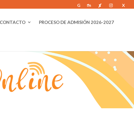
G
X
m
M
Al
Ig
od
CONTACTO
PROCESO DE ADMISIÓN 2026-2027