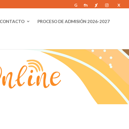
G
X
m
M
Al
Ig
od
CONTACTO
PROCESO DE ADMISIÓN 2026-2027