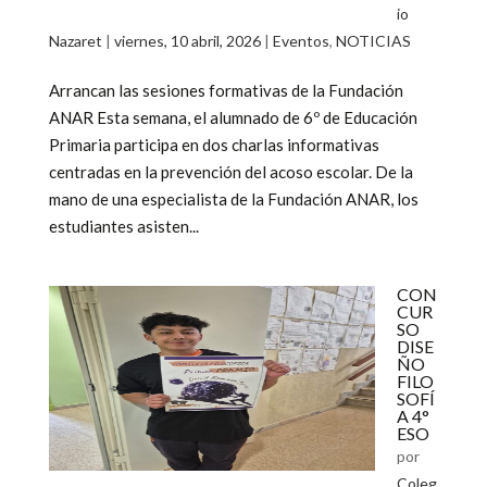
io
Nazaret
|
viernes, 10 abril, 2026
|
Eventos
,
NOTICIAS
Arrancan las sesiones formativas de la Fundación
ANAR Esta semana, el alumnado de 6º de Educación
Primaria participa en dos charlas informativas
centradas en la prevención del acoso escolar. De la
mano de una especialista de la Fundación ANAR, los
estudiantes asisten...
CON
CUR
SO
DISE
ÑO
FILO
SOFÍ
A 4°
ESO
por
Coleg