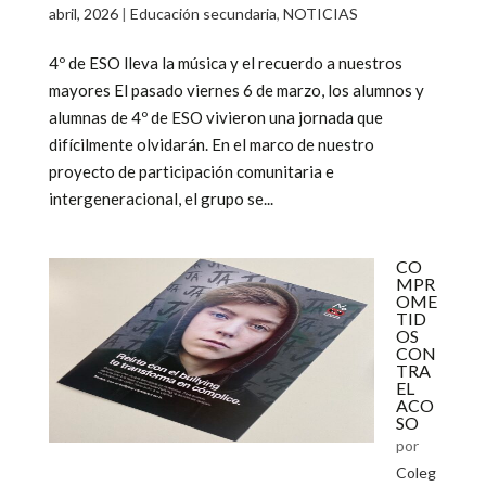
abril, 2026
|
Educación secundaria
,
NOTICIAS
4º de ESO lleva la música y el recuerdo a nuestros
mayores El pasado viernes 6 de marzo, los alumnos y
alumnas de 4º de ESO vivieron una jornada que
difícilmente olvidarán. En el marco de nuestro
proyecto de participación comunitaria e
intergeneracional, el grupo se...
CO
MPR
OME
TID
OS
CON
TRA
EL
ACO
SO
por
Coleg