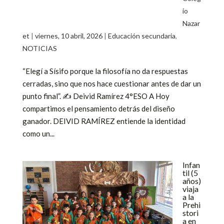
io
Nazar
et
|
viernes, 10 abril, 2026
|
Educación secundaria
,
NOTICIAS
“Elegí a Sísifo porque la filosofía no da respuestas
cerradas, sino que nos hace cuestionar antes de dar un
punto final”. ✍️ Deivid Ramírez 4°ESO A Hoy
compartimos el pensamiento detrás del diseño
ganador. DEIVID RAMÍREZ entiende la identidad
como un...
Infan
til (5
años)
viaja
a la
Prehi
stori
a en