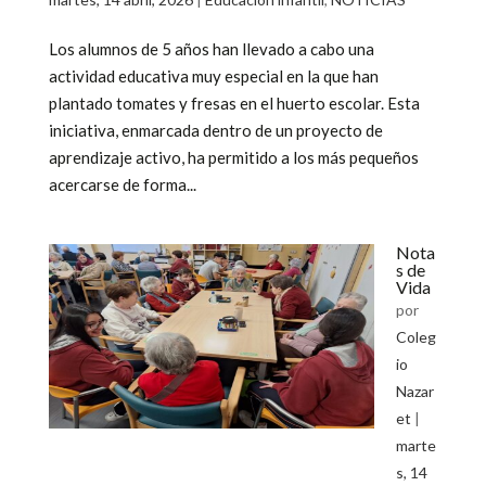
Los alumnos de 5 años han llevado a cabo una
actividad educativa muy especial en la que han
plantado tomates y fresas en el huerto escolar. Esta
iniciativa, enmarcada dentro de un proyecto de
aprendizaje activo, ha permitido a los más pequeños
acercarse de forma...
Nota
s de
Vida
por
Coleg
io
Nazar
et
|
marte
s, 14