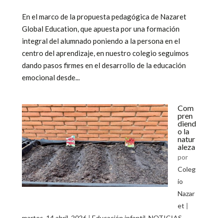
En el marco de la propuesta pedagógica de Nazaret
Global Education, que apuesta por una formación
integral del alumnado poniendo a la persona en el
centro del aprendizaje, en nuestro colegio seguimos
dando pasos firmes en el desarrollo de la educación
emocional desde...
Com
pren
diend
o la
natur
aleza
por
Coleg
io
Nazar
et
|
martes, 14 abril, 2026
|
Educación infantil
,
NOTICIAS