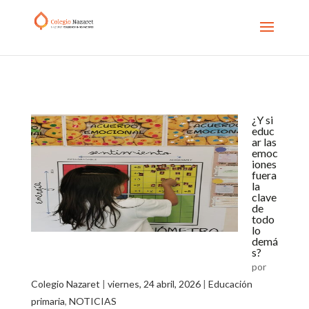
¿Y si
educ
ar las
emoc
iones
fuera
la
clave
de
todo
lo
demá
s?
por
Colegio Nazaret
|
viernes, 24 abril, 2026
|
Educación
primaria
,
NOTICIAS